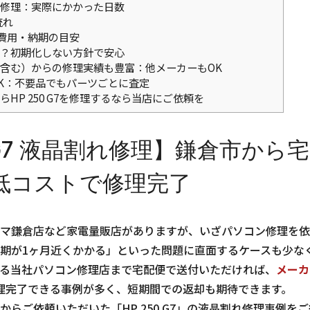
修理：実際にかかった日数
流れ
修理費用・納期の目安
？初期化しない方針で安心
含む）からの修理実績も豊富：他メーカーもOK
K：不要品でもパーツごとに査定
HP 250 G7を修理するなら当店にご依頼を
0 G7 液晶割れ修理】鎌倉市から
低コストで修理完了
マ鎌倉店など家電量販店がありますが、いざパソコン修理を依
期が1ヶ月近くかかる」といった問題に直面するケースも少な
る当社パソコン修理店まで宅配便で送付いただければ、
メーカ
理完了できる事例が多く、短期間での返却も期待できます。
らご依頼いただいた「HP 250 G7」の液晶割れ修理事例を