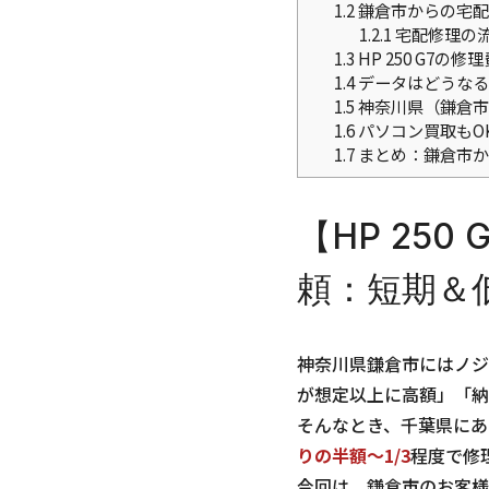
1.2
鎌倉市からの宅配
1.2.1
宅配修理の
1.3
HP 250 G7の
1.4
データはどうなる
1.5
神奈川県（鎌倉市
1.6
パソコン買取もO
1.7
まとめ：鎌倉市から
【HP 25
頼：短期＆
神奈川県鎌倉市にはノジ
が想定以上に高額」「納
そんなとき、千葉県にあ
りの半額～1/3
程度で修
今回は、鎌倉市のお客様か