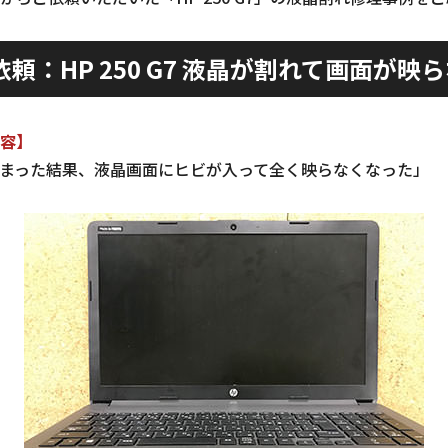
頼：HP 250 G7 液晶が割れて画面が映
容】
まった結果、液晶画面にヒビが入って全く映らなくなった」