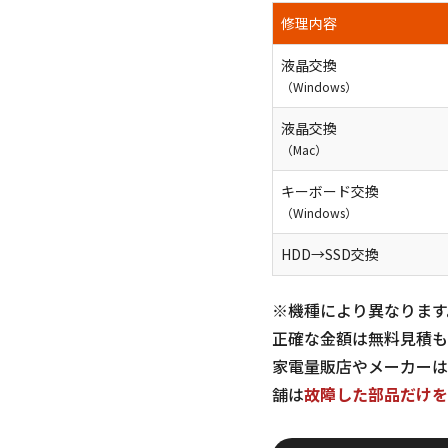
修理内容
液晶交換
（Windows）
液晶交換
（Mac）
キーボード交換
（Windows）
HDD→SSD交換
※機種により異なります
正確な金額は無料見積も
家電量販店やメーカーは
舗は
故障した部品だけを