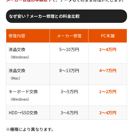
なぜ安い？メーカー修理との料金比較
修理内容
メーカー修理
PC本舗
液晶交換
5〜10万円
2〜4万円
（Windows）
液晶交換
8〜13万円
4〜7万円
（Mac）
キーボード交換
3〜5万円
1〜2万円
（Windows）
HDD→SSD交換
3〜6万円
2〜4万円
※機種により異なります。