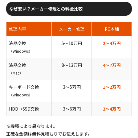
なぜ安い？メーカー修理との料金比較
修理内容
メーカー修理
PC本舗
液晶交換
5〜10万円
2〜4万円
（Windows）
液晶交換
8〜13万円
4〜7万円
（Mac）
キーボード交換
3〜5万円
1〜2万円
（Windows）
HDD→SSD交換
3〜6万円
2〜4万円
※機種により異なります。
正確な金額は無料見積もりでお伝えします。