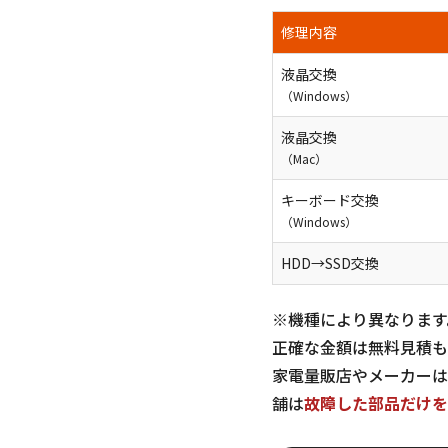
修理内容
液晶交換
（Windows）
液晶交換
（Mac）
キーボード交換
（Windows）
HDD→SSD交換
※機種により異なります
正確な金額は無料見積も
家電量販店やメーカーは
舗は
故障した部品だけを