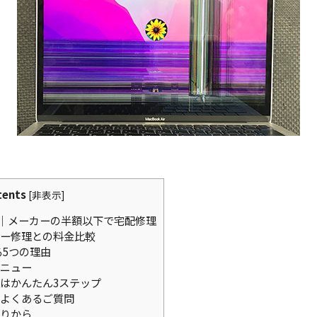
tents
[
非表示
]
｜メーカーの半額以下で宅配修理
ー修理との料金比較
る5つの理由
ニュー
はかんたん3ステップ
よくあるご質問
りから