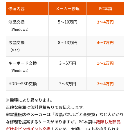
修理内容
メーカー修理
PC本舗
液晶交換
5〜10万円
2〜4万円
（Windows）
液晶交換
8〜13万円
4〜7万円
（Mac）
キーボード交換
3〜5万円
1〜2万円
（Windows）
HDD→SSD交換
3〜6万円
2〜4万円
※機種により異なります。
正確な金額は無料見積もりでお伝えします。
家電量販店やメーカーは「液晶パネルごと全交換」など大がかり
な修理を提案するケースがありますが、PC本舗は
故障した部品
だけをピンポイント交換
するため、大幅にコストを抑えられま