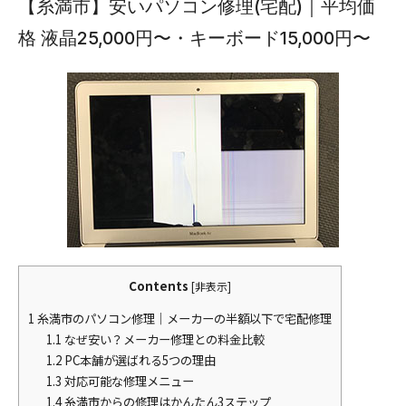
【糸満市】安いパソコン修理(宅配)｜平均価
格 液晶25,000円〜・キーボード15,000円〜
Contents
[
非表示
]
1
糸満市のパソコン修理｜メーカーの半額以下で宅配修理
1.1
なぜ安い？メーカー修理との料金比較
1.2
PC本舗が選ばれる5つの理由
1.3
対応可能な修理メニュー
1.4
糸満市からの修理はかんたん3ステップ