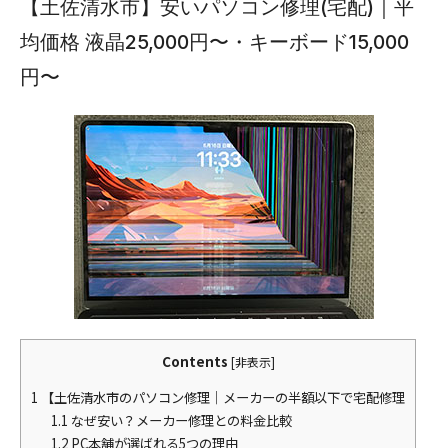
【土佐清水市】安いパソコン修理(宅配)｜平
均価格 液晶25,000円〜・キーボード15,000
円〜
Contents
[
非表示
]
1
【土佐清水市のパソコン修理｜メーカーの半額以下で宅配修理
1.1
なぜ安い？メーカー修理との料金比較
1.2
PC本舗が選ばれる5つの理由