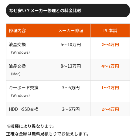
なぜ安い？メーカー修理との料金比較
修理内容
メーカー修理
PC本舗
液晶交換
5〜10万円
2〜4万円
（Windows）
液晶交換
8〜13万円
4〜7万円
（Mac）
キーボード交換
3〜5万円
1〜2万円
（Windows）
HDD→SSD交換
3〜6万円
2〜4万円
※機種により異なります。
正確な金額は無料見積もりでお伝えします。