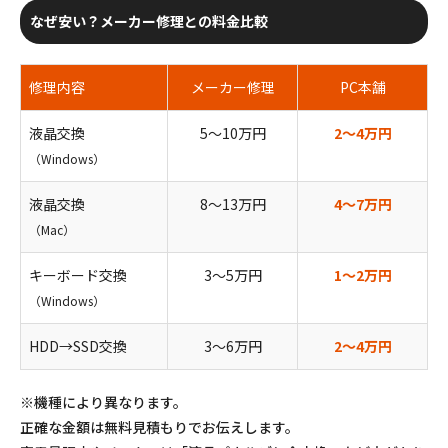
なぜ安い？メーカー修理との料金比較
修理内容
メーカー修理
PC本舗
液晶交換
5〜10万円
2〜4万円
（Windows）
液晶交換
8〜13万円
4〜7万円
（Mac）
キーボード交換
3〜5万円
1〜2万円
（Windows）
HDD→SSD交換
3〜6万円
2〜4万円
※機種により異なります。
正確な金額は無料見積もりでお伝えします。