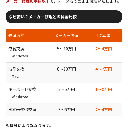
メーカー修理の半額以下
で、データもそのまま修理いたします。
なぜ安い？メーカー修理との料金比較
修理内容
メーカー修理
PC本舗
液晶交換
5〜10万円
2〜4万円
（Windows）
液晶交換
8〜13万円
4〜7万円
（Mac）
キーボード交換
3〜5万円
1〜2万円
（Windows）
HDD→SSD交換
3〜6万円
2〜4万円
※機種により異なります。