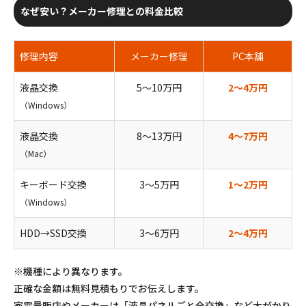
なぜ安い？メーカー修理との料金比較
修理内容
メーカー修理
PC本舗
液晶交換
5〜10万円
2〜4万円
（Windows）
液晶交換
8〜13万円
4〜7万円
（Mac）
キーボード交換
3〜5万円
1〜2万円
（Windows）
HDD→SSD交換
3〜6万円
2〜4万円
※機種により異なります。
正確な金額は無料見積もりでお伝えします。
家電量販店やメーカーは「液晶パネルごと全交換」など大がかり