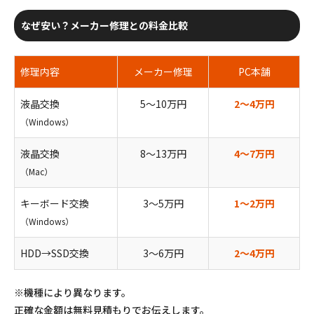
なぜ安い？メーカー修理との料金比較
修理内容
メーカー修理
PC本舗
液晶交換
5〜10万円
2〜4万円
（Windows）
液晶交換
8〜13万円
4〜7万円
（Mac）
キーボード交換
3〜5万円
1〜2万円
（Windows）
HDD→SSD交換
3〜6万円
2〜4万円
※機種により異なります。
正確な金額は無料見積もりでお伝えします。