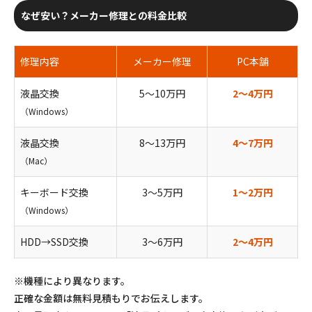
なぜ安い？メーカー修理との料金比較
修理内容
メーカー修理
PC本舗
液晶交換
5〜10万円
2〜4万円
（Windows）
液晶交換
8〜13万円
4〜7万円
（Mac）
キーボード交換
3〜5万円
1〜2万円
（Windows）
HDD→SSD交換
3〜6万円
2〜4万円
※機種により異なります。
正確な金額は無料見積もりでお伝えします。