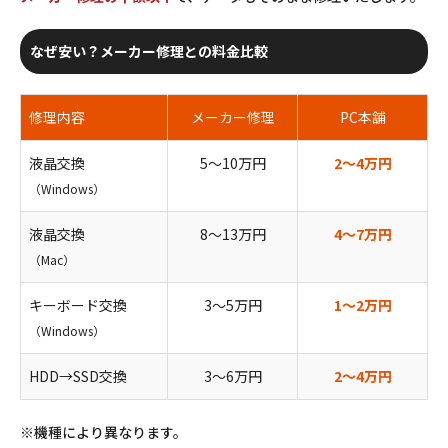
なぜ安い？メーカー修理との料金比較
修理内容
メーカー修理
PC本舗
液晶交換
5〜10万円
2〜4万円
（Windows）
液晶交換
8〜13万円
4〜7万円
（Mac）
キーボード交換
3〜5万円
1〜2万円
（Windows）
HDD→SSD交換
3〜6万円
2〜4万円
※機種により異なります。