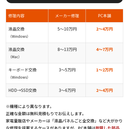
修理内容
メーカー修理
PC本舗
液晶交換
5〜10万円
2〜4万円
（Windows）
液晶交換
8〜13万円
4〜7万円
（Mac）
キーボード交換
3〜5万円
1〜2万円
（Windows）
HDD→SSD交換
3〜6万円
2〜4万円
※機種により異なります。
正確な金額は無料見積もりでお伝えします。
家電量販店やメーカーは「液晶パネルごと全交換」など大がかり
な修理を提案するケースがありますが、PC本舗は
故障した部品