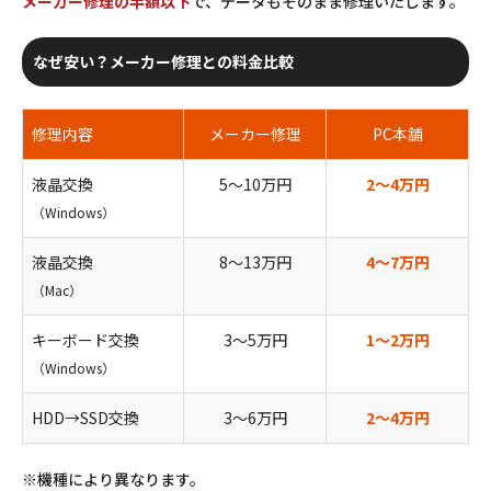
メーカー修理の半額以下
で、データもそのまま修理いたします。
なぜ安い？メーカー修理との料金比較
修理内容
メーカー修理
PC本舗
液晶交換
5〜10万円
2〜4万円
（Windows）
液晶交換
8〜13万円
4〜7万円
（Mac）
キーボード交換
3〜5万円
1〜2万円
（Windows）
HDD→SSD交換
3〜6万円
2〜4万円
※機種により異なります。