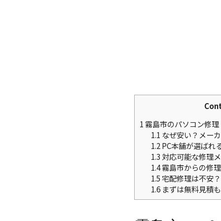
Con
1
霧島市のパソコン修理
1.1
なぜ安い？メーカ
1.2
PC本舗が選ばれ
1.3
対応可能な修理メ
1.4
霧島市からの修理
1.5
宅配修理は不安？
1.6
まずは無料見積も