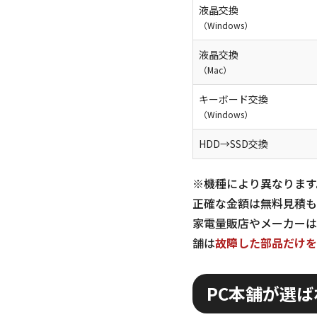
液晶交換
（Windows）
液晶交換
（Mac）
キーボード交換
（Windows）
HDD→SSD交換
※機種により異なります
正確な金額は無料見積も
家電量販店やメーカーは
舗は
故障した部品だけを
PC本舗が選ば