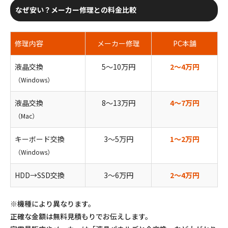
なぜ安い？メーカー修理との料金比較
修理内容
メーカー修理
PC本舗
液晶交換
5〜10万円
2〜4万円
（Windows）
液晶交換
8〜13万円
4〜7万円
（Mac）
キーボード交換
3〜5万円
1〜2万円
（Windows）
HDD→SSD交換
3〜6万円
2〜4万円
※機種により異なります。
正確な金額は無料見積もりでお伝えします。