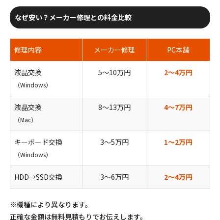
なぜ安い？メーカー修理との料金比較
修理内容
メーカー修理
PC本舗
液晶交換
5〜10万円
2〜4万円
（Windows）
液晶交換
8〜13万円
4〜7万円
（Mac）
キーボード交換
3〜5万円
1〜2万円
（Windows）
HDD→SSD交換
3〜6万円
2〜4万円
※機種により異なります。
正確な金額は無料見積もりでお伝えします。