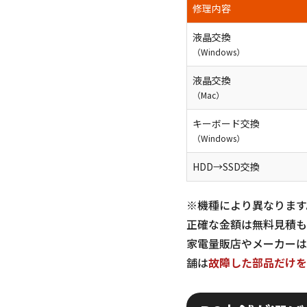
修理内容
液晶交換
（Windows）
液晶交換
（Mac）
キーボード交換
（Windows）
HDD→SSD交換
※機種により異なります
正確な金額は無料見積も
家電量販店やメーカーは
舗は
故障した部品だけを