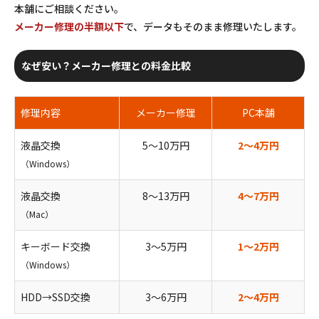
本舗にご相談ください。
メーカー修理の半額以下
で、データもそのまま修理いたします。
なぜ安い？メーカー修理との料金比較
修理内容
メーカー修理
PC本舗
液晶交換
5〜10万円
2〜4万円
（Windows）
液晶交換
8〜13万円
4〜7万円
（Mac）
キーボード交換
3〜5万円
1〜2万円
（Windows）
HDD→SSD交換
3〜6万円
2〜4万円