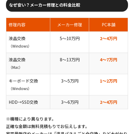
なぜ安い？メーカー修理との料金比較
修理内容
メーカー修理
PC本舗
液晶交換
5〜10万円
2〜4万円
（Windows）
液晶交換
8〜13万円
4〜7万円
（Mac）
キーボード交換
3〜5万円
1〜2万円
（Windows）
HDD→SSD交換
3〜6万円
2〜4万円
※機種により異なります。
正確な金額は無料見積もりでお伝えします。
家電量販店やメーカーは「液晶パネルごと全交換」など大がかり