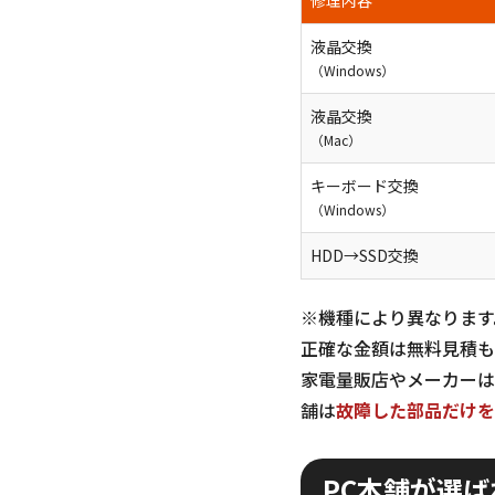
修理内容
液晶交換
（Windows）
液晶交換
（Mac）
キーボード交換
（Windows）
HDD→SSD交換
※機種により異なります
正確な金額は無料見積も
家電量販店やメーカーは
舗は
故障した部品だけを
PC本舗が選ば