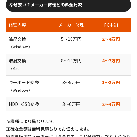
なぜ安い？メーカー修理との料金比較
修理内容
メーカー修理
PC本舗
液晶交換
5〜10万円
2〜4万円
（Windows）
液晶交換
8〜13万円
4〜7万円
（Mac）
キーボード交換
3〜5万円
1〜2万円
（Windows）
HDD→SSD交換
3〜6万円
2〜4万円
※機種により異なります。
正確な金額は無料見積もりでお伝えします。
家電量販店やメーカーは「液晶パネルごと全交換」など大がかり