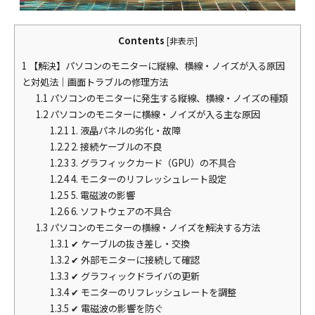
Contents
[
非表示
]
1
【解決】パソコンのモニターに縦線、横線・ノイズが入る原因
と対処法｜画面トラブルの修理方法
1.1
パソコンのモニターに発生する縦線、横線・ノイズの種類
1.2
パソコンのモニターに横線・ノイズが入る主な原因
1.2.1
1. 液晶パネルの劣化・故障
1.2.2
2. 接続ケーブルの不良
1.2.3
3. グラフィックカード（GPU）の不具合
1.2.4
4. モニターのリフレッシュレート設定
1.2.5
5. 電磁波の影響
1.2.6
6. ソフトウェアの不具合
1.3
パソコンのモニターの横線・ノイズを解決する方法
1.3.1
✔ ケーブルの抜き差し・交換
1.3.2
✔ 外部モニターに接続して確認
1.3.3
✔ グラフィックドライバの更新
1.3.4
✔ モニターのリフレッシュレートを調整
1.3.5
✔ 電磁波の影響を防ぐ