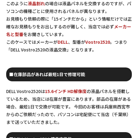
このように
液晶割れ
の場合は液晶パネルを交換するのですが、パ
ソコンの機種ごとに使用されるパネルが異なります。
お見積もり依頼の際に「15インチだから」という情報だけでは正
確なお見積もりをお出しするのが難しく、当店では必ず
メーカー
名と型番
をお聞きしています。
このケースではメーカーが
DELL
、型番が
Vostro2520
。つまり
「DELL Vostro2520の液晶交換」となります。
■在庫部品があれば最短1日で修理可能
DELL Vostro2520は
15.6インチ HD解像度
の液晶パネルを搭載し
ているため、当店には在庫が豊富にあります。部品の在庫がある
場合、最短1日で交換が可能です。 今回のお客様は兵庫県西宮市
からのご依頼だったので、パソコンは宅配便にて当店（千葉県）
まで送っていただきました。