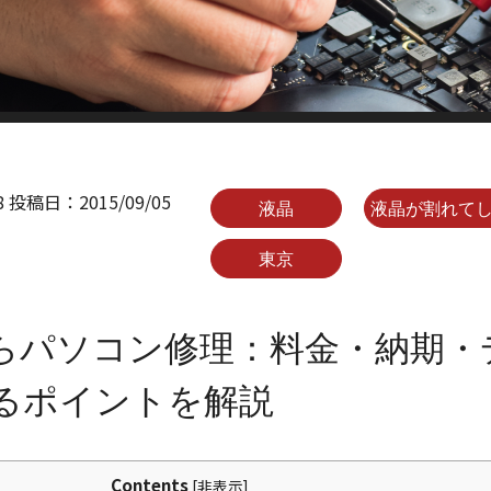
8
投稿日：
2015/09/05
液晶
液晶が割れて
東京
らパソコン修理：料金・納期・
るポイントを解説
Contents
[
非表示
]