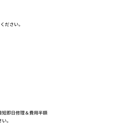
単
せください。
最短即日修理＆費用半額
さい。