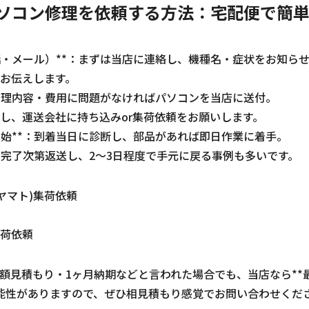
ソコン修理を依頼する方法：宅配便で簡
（電話・メール）**：まずは当店に連絡し、機種名・症状をお知ら
お伝えします。
*：修理内容・費用に問題がなければパソコンを当店に送付。
し、運送会社に持ち込みor集荷依頼をお願いします。
業開始**：到着当日に診断し、部品があれば即日作業に着手。
**：完了次第返送し、2～3日程度で手元に戻る事例も多いです。
ヤマト)集荷依頼
集荷依頼
額見積もり・1ヶ月納期などと言われた場合でも、当店なら**
る可能性がありますので、ぜひ相見積もり感覚でお問い合わせくだ