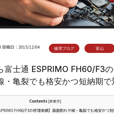
8
投稿日：
2015/12/04
修理ブログ
富山
富士通 ESPRIMO FH60/F
線・亀裂でも格安かつ短納期で
Contents
[
非表示
]
PRIMO FH60/F3の修理実績】画面割れや線・亀裂でも格安かつ