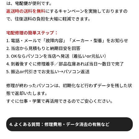
は、
宅配便
が便利です。
返送時の送料を無料
にするキャンペーンを実施しておりますの
で、往復送料の負担を大幅に軽減できます。
宅配修理の簡単ステップ：
1. 電話・メールで「故障内容」「メーカー・型番」をお知らせ
2. 当店から見積もりと納期目安を回答
3. OKならパソコンを当店へ発送（着払いor元払い）
4. 到着後すぐに修理着手／部品在庫あれば当日～数日で完了
5. 振込or代引きでお支払い→パソコン返送
修理が終わったパソコンは、初期化など行わずデータを残した状
態で返却いたします。
すぐに仕事・学業で再活用できるのでご安心ください。
4. よくある質問：修理費用・データ消去の有無など