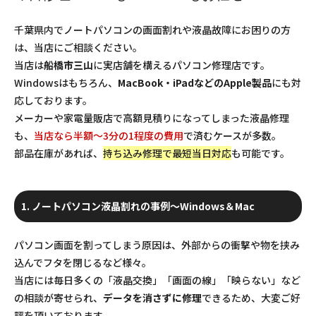
千葉県内でノートパソコンの画面割れや液晶故障にお困りの方
は、当店にご相談ください。
当店は
船橋市三山
に実店舗を構えるパソコン修理店です。
Windowsはもちろん、
MacBook・iPadなどのApple製品
にも対
応しております。
メーカーや家電量販店で高額見積りになってしまった液晶修理
も、
当店なら半額～3分の1程度の費用
で済むケースが多数。
部品在庫があれば、
持ち込み修理で最短当日対応
も可能です。
1. ノートパソコン液晶割れの事例～Windows＆Mac
パソコン画面を割ってしまう原因は、外部からの衝撃や物を挟み
込んでフタを閉じるなど様々。
当店には毎日多くの「液晶交換」「画面の線」「映らない」など
の相談が寄せられ、
データを消さずに修理
できるため、大変ご好
評を頂いております。