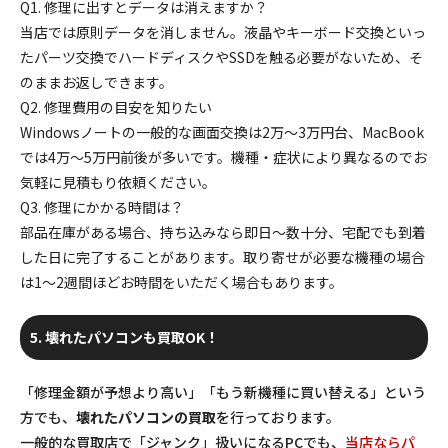
Q1. 修理に出すとデータは消えますか？
当店では原則データを消しません。液晶やキーボード交換といっ
たパーツ交換でハードディスクやSSDを触る必要がないため、そ
のままお返しできます。
Q2. 修理費用の目安を知りたい
Windowsノートの一般的な画面交換は2万～3万円台、MacBook
では4万～5万円前後が多いです。機種・症状により異なるのでお
気軽に見積もり依頼ください。
Q3. 修理にかかる時間は？
部品在庫がある場合、持ち込みなら即日～数十分、宅配でも到着
した日に完了することがあります。取り寄せが必要な機種の場合
は1～2週間ほどお時間をいただく場合もあります。
5. 壊れたパソコンも買取OK！
「修理金額が予想より高い」「もう新機種に買い替える」という
方でも、
壊れたパソコンの買取
を行っております。
一般的な買取店で「ジャンク」扱いになるPCでも、
当店ならパ