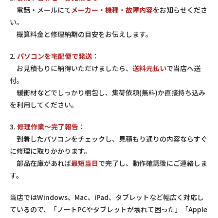
電話・メールにて
メーカー・機種・故障内容
をお知らせくださ
い。
概算料金と修理納期の目安をお伝えします。
2.
パソコンを宅配便で発送
：
お見積もりに納得いただけましたら、
送料元払い
で当店へ送
付。
緩衝材などでしっかり梱包し、集荷依頼(無料)か直接持ち込み
を利用してください。
3.
修理作業～完了報告
：
到着したパソコンをチェックし、見積もり通りの内容ならすぐ
に修理に取りかかります。
部品在庫があれば
最短当日
で完了し、動作確認後にご連絡しま
す。
当店では
Windows
、Mac、iPad、タブレットなど幅広く対応し
ているので、「ノートPCやタブレットが壊れて困った」「Apple