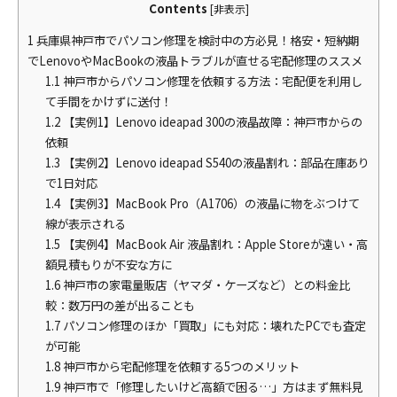
Contents
[
非表示
]
1
兵庫県神戸市でパソコン修理を検討中の方必見！格安・短納期
でLenovoやMacBookの液晶トラブルが直せる宅配修理のススメ
1.1
神戸市からパソコン修理を依頼する方法：宅配便を利用し
て手間をかけずに送付！
1.2
【実例1】Lenovo ideapad 300の液晶故障：神戸市からの
依頼
1.3
【実例2】Lenovo ideapad S540の液晶割れ：部品在庫あり
で1日対応
1.4
【実例3】MacBook Pro（A1706）の液晶に物をぶつけて
線が表示される
1.5
【実例4】MacBook Air 液晶割れ：Apple Storeが遠い・高
額見積もりが不安な方に
1.6
神戸市の家電量販店（ヤマダ・ケーズなど）との料金比
較：数万円の差が出ることも
1.7
パソコン修理のほか「買取」にも対応：壊れたPCでも査定
が可能
1.8
神戸市から宅配修理を依頼する5つのメリット
1.9
神戸市で「修理したいけど高額で困る…」方はまず無料見