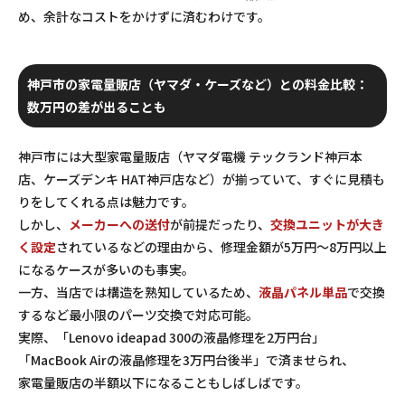
め、余計なコストをかけずに済むわけです。
神戸市の家電量販店（ヤマダ・ケーズなど）との料金比較：
数万円の差が出ることも
神戸市には大型家電量販店（ヤマダ電機 テックランド神戸本
店、ケーズデンキ HAT神戸店など）が揃っていて、すぐに見積も
りをしてくれる点は魅力です。
しかし、
メーカーへの送付
が前提だったり、
交換ユニットが大き
く設定
されているなどの理由から、修理金額が5万円～8万円以上
になるケースが多いのも事実。
一方、当店では構造を熟知しているため、
液晶パネル単品
で交換
するなど最小限のパーツ交換で対応可能。
実際、「Lenovo ideapad 300の液晶修理を2万円台」
「MacBook Airの液晶修理を3万円台後半」で済ませられ、
家電量販店の半額以下
になることもしばしばです。