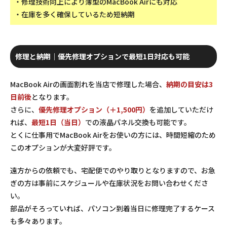
・修理技術向上により薄型のMacBook Airにも対応
・在庫を多く確保しているため短納期
修理と納期｜優先修理オプションで最短1日対応も可能
MacBook Airの画面割れを当店で修理した場合、
納期の目安は3
日前後
となります。
さらに、
優先修理オプション（＋1,500円）
を追加していただけ
れば、
最短1日（当日）
での液晶パネル交換も可能です。
とくに仕事用でMacBook Airをお使いの方には、時間短縮のため
このオプションが大変好評です。
遠方からの依頼でも、宅配便でのやり取りとなりますので、お急
ぎの方は事前にスケジュールや在庫状況をお問い合わせくださ
い。
部品がそろっていれば、パソコン到着当日に修理完了するケース
も多々あります。