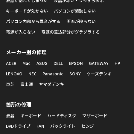
液晶が割れてしまった
液晶が赤い・うっすら表示
キーボードが効かない
パソコンが起動しない
パソコン内部から異音がする
画面が映らない
電源が入らない
電源の差込部分がグラグラする
メーカー別の修理
ACER
Mac
ASUS
DELL
EPSON
GATEWAY
HP
LENOVO
NEC
Panasonic
SONY
ケーズデンキ
東芝
富士通
ヤマダデンキ
箇所の修理
液晶
キーボード
ハードディスク
マザーボード
DVDドライブ
FAN
バックライト
ヒンジ