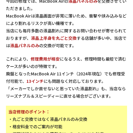
今回の修理では、MacBook Airの
液晶パネルのみ
を交換させてい
ただきました。
MacBook Airは液晶画面が非常に薄いため、衝撃や挟み込みなど
により割れるリスクが高い機種です。
当店にも毎月多数の液晶割れに関するお問い合わせが寄せられて
おりますが、
液晶上半身を丸ごと交換
する店舗が多い中、当店で
は
液晶パネルのみ
の交換が可能です。
これにより、
修理費用が格安
になるうえ、修理時間も最短で済む
ケースが多いのが特徴です。
廃盤となったMacBook Air 11インチ（2024年現在）でも修理受
付可能で、
13インチ
にも問題なく対応しております。
「メーカーでしか直せないと思っていた液晶割れ」も、当店なら
リーズナブル＆スピーディーに直せる場合がございます。
当店修理のポイント：
・丸ごと交換ではなく液晶パネルのみ交換
・格安料金でのご案内が可能