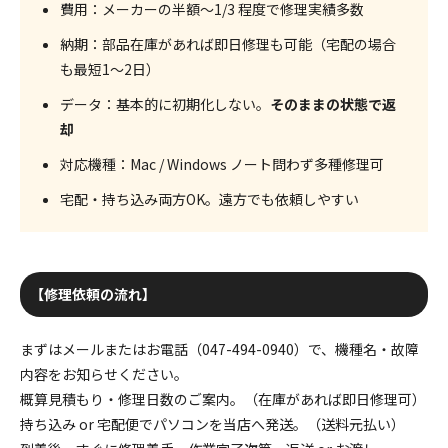
費用
：メーカーの半額～1/3 程度で修理実績多数
納期
：部品在庫があれば即日修理も可能（宅配の場合
も最短1～2日）
データ
：基本的に初期化しない。
そのままの状態で返
却
対応機種
：Mac / Windows ノート問わず多種修理可
宅配・持ち込み
両方OK。遠方でも依頼しやすい
【修理依頼の流れ】
まずはメールまたはお電話（
047-494-0940
）で、機種名・故障
内容をお知らせください。
概算見積もり・修理日数のご案内。（在庫があれば即日修理可）
持ち込み or 宅配便でパソコンを当店へ発送。（送料元払い）