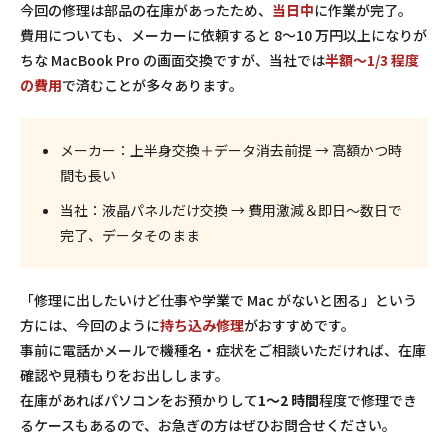
今回の修理は部品の在庫があったため、
当日中
に作業が完了。
費用についても、メーカーに依頼すると 8～10 万円以上になりが
ちな MacBook Pro の画面交換ですが、当社では
半額～1/3 程度
の費用
で済むことが多々あります。
メーカー：上半身交換＋データ消去前提 → 高額かつ時
間も長い
当社：液晶パネルだけ交換 → 費用激減＆即日～数日で
完了、データそのまま
「修理に出したいけど仕事や学業で Mac がないと困る」という
方には、今回のように
持ち込み修理
がおすすめです。
事前に電話かメールで機種名・症状をご相談いただければ、在庫
確認や見積もりをお出しします。
在庫があればパソコンをお預かりして
1～2 時間
程度で修理でき
るケースもあるので、お急ぎの方はぜひお問合せください。