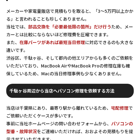
メーカーや家電量販店で見積もりを取ると、「3〜5万円以上かか
る」と言われることも珍しくありません。
当社では、
部品交換を「必要最低限の箇所」だけ行う
ため、メー
カーとは比較にならないほど修理費を圧縮できます。
また、
在庫パーツがあれば最短当日修理
に対応できるのも大きな
違いです。
渋谷区、千駄ヶ谷、そして都内の他エリアからも多くのご依頼を
いただいており、MacBook AirやMacBook Proの修理在庫も確
保しているため、Macの当日修理事例も少なくありません。
千駄ヶ谷周辺から当店へパソコン修理を依頼する方法
当店は千葉県にあり、最寄り駅から離れているため、
宅配修理
で
ご依頼いただくケースが多いです。
事前に当社ホームページの問い合わせフォームから、
パソコンの
型番・故障状況
をご連絡いただければ、おおよその見積もりを提
示させていただきます。