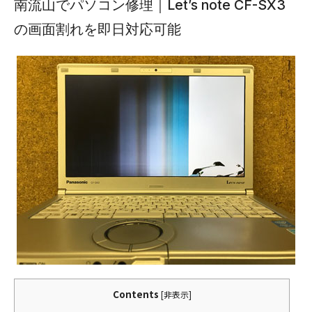
南流山でパソコン修理｜Let’s note CF-SX3
の画面割れを即日対応可能
Contents
[
非表示
]