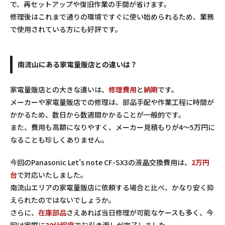
で、再セットアップや復旧作業の手間が省けます。
修理後はこれまで通りの環境ですぐに使い始められるため、業務
で使用されている方にも好評です。
南流山にある家電量販店との違いは？
家電量販店との大きな違いは、
修理費用
と
納期
です。
メーカーや家電量販店での修理は、部品手配や作業工程に時間が
かかるため、数日から数週間かかることが一般的です。
また、費用も高額になりやすく、メーカー見積もりが4～5万円に
なることも珍しくありません。
今回のPanasonic Let’s note CF-SX3の液晶交換費用は、
2万円
台
で対応いたしました。
南流山エリアの家電量販店に依頼する場合と比べ、かなり安く抑
えられたのではないでしょうか。
さらに、
在庫部品
さえあれば当日修理が可能なケースも多く、今
回は実際に
30分程度
でお引き渡しが完了しました。