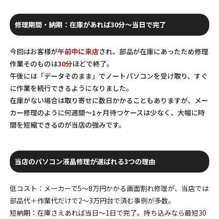
修理期間・納期：在庫があれば30分〜当日で完了
今回はお客様が
午前中に来店
され、部品が在庫にあったため修理
作業そのものは
30分
ほどで終了。
午後には「データそのまま」でノートパソコンを受け取り、すぐ
に作業を続行できるようになりました。
在庫がない場合は取り寄せに数日かかることもありますが、メー
カー修理のように何週間〜1ヶ月待つケースは少なく、大幅に時
間を短縮できるのが当店の強みです。
当店のパソコン液晶修理が選ばれる3つの理由
低コスト
：メーカーで5〜8万円かかる画面割れ修理が、当店では
部品代＋作業代だけで2〜3万円台で済む事例が多数。
短納期
：在庫さえあれば当日〜1日で完了。持ち込みなら最短30