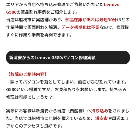
エリアから当店へ持ち込み修理でご依頼いただいた
Lenovo
G580
の液晶割れ事例をご紹介します。
当店は船橋市に実店舗があり、
部品在庫があれば最短30分
ほどの
作業時間で画面割れを解消。
データ初期化は不要
なので、修理後
すぐに作業や学業を再開できます。
新浦安からのLenovo G580パソコン修理実績
【故障のご相談内容】
「誤ってパソコンを落としてしまい、画面がひび割れています。
G580という機種ですが、お見積もりをお願いします。持ち込み
修理は可能でしょうか？」
実際にお客様は新浦安から当店（西船橋）へ
持ち込み
をされまし
た。当店では船橋市に店舗を構えているため、
浦安市
や周辺エリ
アからのアクセスも良好です。