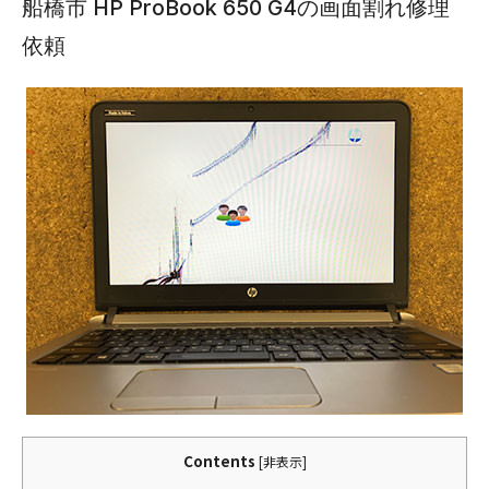
船橋市 HP ProBook 650 G4の画面割れ修理
依頼
Contents
[
非表示
]