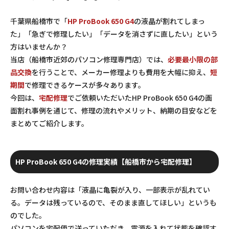
千葉県船橋市で「
HP ProBook 650 G4
の液晶が割れてしまっ
た」「急ぎで修理したい」「データを消さずに直したい」という
方はいませんか？
当店（船橋市近郊のパソコン修理専門店）では、
必要最小限の部
品交換
を行うことで、メーカー修理よりも費用を大幅に抑え、
短
期間
で修理できるケースが多々あります。
今回は、
宅配修理
でご依頼いただいたHP ProBook 650 G4の画
面割れ事例を通じて、修理の流れやメリット、納期の目安などを
まとめてご紹介します。
HP ProBook 650 G4の修理実績【船橋市から宅配修理】
お問い合わせ内容は「液晶に亀裂が入り、一部表示が乱れてい
る。データは残っているので、そのまま直してほしい」というも
のでした。
パソコンを宅配便で送っていただき、電源を入れて状態を確認す