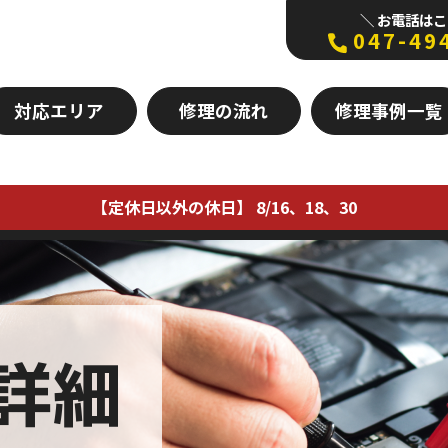
＼ お電話はこ
047-49
対応エリア
修理の流れ
修理事例一覧
【定休日以外の休日】 8/16、18、30
詳細