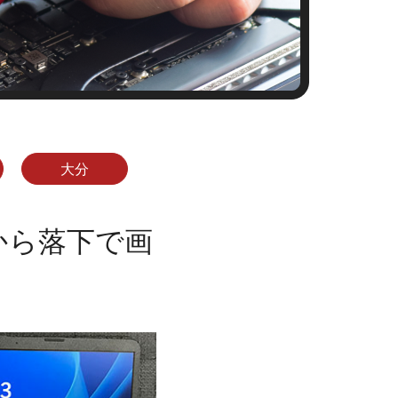
大分
机から落下で画