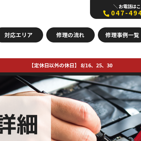
＼ お電話はこ
047-49
対応エリア
修理の流れ
修理事例一覧
【定休日以外の休日】 8/16、25、30
詳細