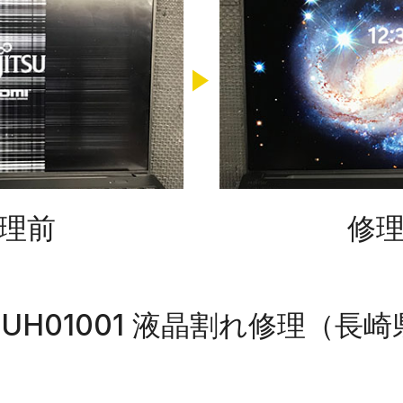
理前
修
VUH01001 液晶割れ修理（長