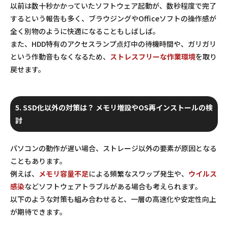
以前は数十秒かかっていたソフトウェア起動が、
数秒程度
で完了
するという報告も多く、ブラウジングやOfficeソフトの操作感が
全く別物のように快適になることもしばしば。
また、HDD特有のアクセスランプ点灯中の待機時間や、ガリガリ
という作動音もなくなるため、
ストレスフリーな作業環境
を取り
戻せます。
5. SSD化以外の対策は？ メモリ増設やOS再インストールの検
討
パソコンの動作が遅い場合、ストレージ以外の要素が原因となる
こともあります。
例えば、
メモリ容量不足
による頻繁なスワップ発生や、
ウイルス
感染
などソフトウェアトラブルがある場合も考えられます。
以下のような対策も組み合わせると、一層の高速化や安定性向上
が期待できます。