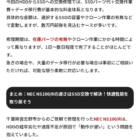
今回のHDDからSSDへの交換修理では、
SSDパーツ代＋交換作業
費＋データ移行費
が基本的な料金体系となります。
具体的な金額は、選択するSSDの容量やクローン作業の有無など
で変動しますが、
数万円前後
を見込むケースが多いです。
修理期間は、
在庫パーツの有無
やクローン作業にかかる時間によ
って異なりますが、
1日～数日程度
で完了することがほとんどで
す。
急ぎの場合や、大量のデータ移行が必要な場合は事前にご相談い
ただければ、可能な限り柔軟に対応いたします。
まとめ：NEC NS200/Rの遅さはSSD交換で解決！快適性能を
取り戻そう
千葉県習志野市からのご依頼で修理を行った
NEC NS200/R
は、
HDDの経年劣化や速度不足が原因で「動作が遅い」という問題を
抱えていました。