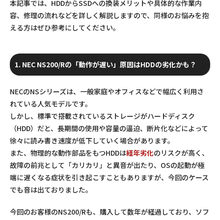
本記事では、HDDからSSDへの換装メリットや具体的な作業内
容、修理の流れなどを詳しく解説しますので、同様のお悩みを抱
える方はぜひ参考にしてください。
1. NEC NS200/Rの「動作が遅い」原因はHDDの劣化かも？
NECのNSシリーズは、一般家庭やオフィスなどで幅広く利用さ
れている人気モデルです。
しかし、標準で搭載されているストレージがハードディスク
（HDD）だと、
長期間の使用
や容量の逼迫、断片化などによって
徐々に読み書き速度が低下していく場合があります。
また、物理的な動作部品をもつHDDは
経年劣化
のリスクが高く、
故障の前兆として「カリカリ」と異音が出たり、OSの起動が極
端に遅くなる症状を引き起こすこともありますが、今回のケース
でも音は出ておりました。
今回のお客様のNS200/Rも、購入して数年が経過しており、ソフ