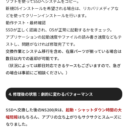
ソフト
を使ってSSDへシステムをコピー。
新規OSインストールを希望される場合は、リカバリメディアな
どを使ってクリーンインストールを行います。
動作テスト・最終確認
SSDが正しく認識され、OSが正常に起動するかをチェック。
アプリケーションの起動速度やファイルの読み書き速度などもテ
ストし、問題がなければ修理完了です。
交換作業とシステム移行を含め、在庫パーツが揃っている場合は
数日以内
での返却が可能です。
（状況によっては即日対応できるケースもございますので、急ぎ
の場合は事前にご相談ください。）
4. 修理後の状態：劇的に変わるパフォーマンス
SSDへ交換した後のNS200/Rは、
起動・シャットダウン時間の大
幅短縮
はもちろん、アプリの立ち上がりもサクサクとスムーズに
なりました。