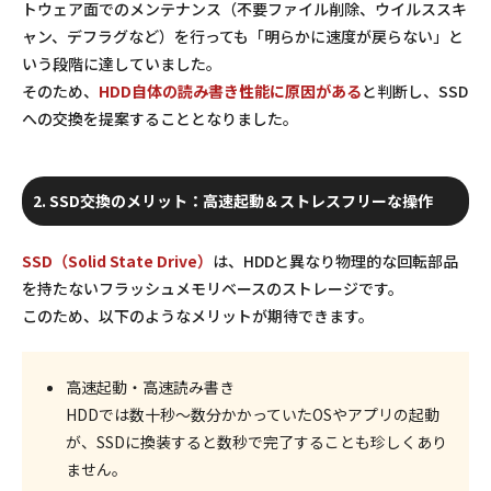
トウェア面でのメンテナンス（不要ファイル削除、ウイルススキ
ャン、デフラグなど）を行っても「明らかに速度が戻らない」と
いう段階に達していました。
そのため、
HDD自体の読み書き性能に原因がある
と判断し、SSD
への交換を提案することとなりました。
2. SSD交換のメリット：高速起動＆ストレスフリーな操作
SSD（Solid State Drive）
は、HDDと異なり物理的な回転部品
を持たないフラッシュメモリベースのストレージです。
このため、以下のようなメリットが期待できます。
高速起動・高速読み書き
HDDでは数十秒～数分かかっていたOSやアプリの起動
が、SSDに換装すると数秒で完了することも珍しくあり
ません。