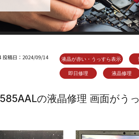
4
投稿日：
2024/09/14
液晶が赤い・うっすら表示
即日修理
液晶修理
-N1585AALの液晶修理 画面が