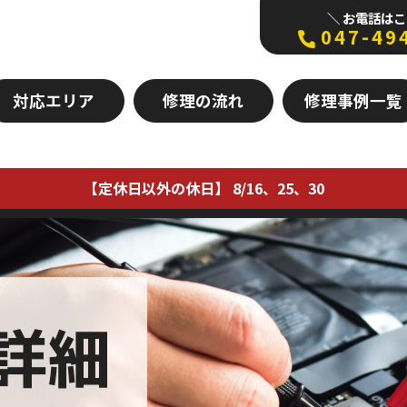
＼ お電話はこ
047-49
対応エリア
修理の流れ
修理事例一覧
【定休日以外の休日】 8/16、25、30
詳細