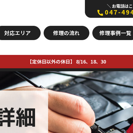
＼ お電話はこ
047-49
対応エリア
修理の流れ
修理事例一覧
【定休日以外の休日】 8/16、18、30
詳細