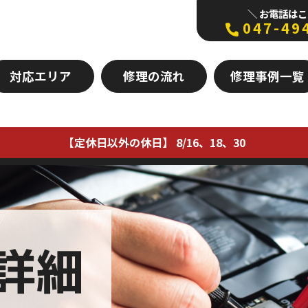
＼ お電話はこ
047-49
対応エリア
修理の流れ
修理事例一覧
【定休日以外の休日】 8/16、18、30
詳細