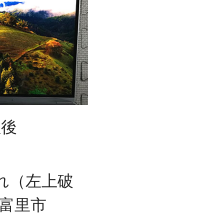
理後
晶割れ（左上破
富里市