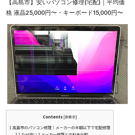
【高島市】安いパソコン修理(宅配)｜平均価
格 液晶25,000円〜・キーボード15,000円〜
Contents
[
非表示
]
1
高島市のパソコン修理｜メーカーの半額以下で宅配修理
1.1
なぜ安い？メーカー修理との料金比較