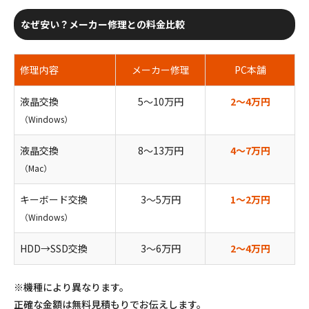
なぜ安い？メーカー修理との料金比較
修理内容
メーカー修理
PC本舗
液晶交換
5〜10万円
2〜4万円
（Windows）
液晶交換
8〜13万円
4〜7万円
（Mac）
キーボード交換
3〜5万円
1〜2万円
（Windows）
HDD→SSD交換
3〜6万円
2〜4万円
※機種により異なります。
正確な金額は無料見積もりでお伝えします。