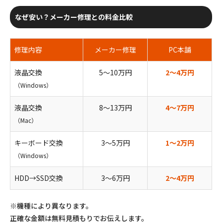
なぜ安い？メーカー修理との料金比較
修理内容
メーカー修理
PC本舗
液晶交換
5〜10万円
2〜4万円
（Windows）
液晶交換
8〜13万円
4〜7万円
（Mac）
キーボード交換
3〜5万円
1〜2万円
（Windows）
HDD→SSD交換
3〜6万円
2〜4万円
※機種により異なります。
正確な金額は無料見積もりでお伝えします。