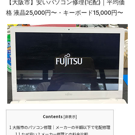
【大阪市】安いパソコン修理(宅配)｜平均価
格 液晶25,000円〜・キーボード15,000円〜
Contents
[
非表示
]
1
大阪市のパソコン修理｜メーカーの半額以下で宅配修理
1.1
なぜ安い？メーカー修理との料金比較