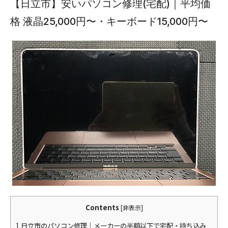
【日立市】安いパソコン修理(宅配)｜平均価
格 液晶25,000円〜・キーボード15,000円〜
Contents
[
非表示
]
1
日立市のパソコン修理｜メーカーの半額以下で宅配・持ち込み