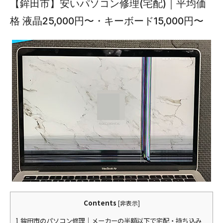
【鉾田市】安いパソコン修理(宅配)｜平均価
格 液晶25,000円〜・キーボード15,000円〜
Contents
[
非表示
]
1
鉾田市のパソコン修理｜メーカーの半額以下で宅配・持ち込み