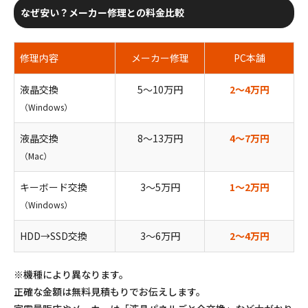
なぜ安い？メーカー修理との料金比較
修理内容
メーカー修理
PC本舗
液晶交換
5〜10万円
2〜4万円
（Windows）
液晶交換
8〜13万円
4〜7万円
（Mac）
キーボード交換
3〜5万円
1〜2万円
（Windows）
HDD→SSD交換
3〜6万円
2〜4万円
※機種により異なります。
正確な金額は無料見積もりでお伝えします。