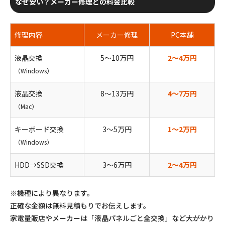
なぜ安い？メーカー修理との料金比較
修理内容
メーカー修理
PC本舗
液晶交換
5〜10万円
2〜4万円
（Windows）
液晶交換
8〜13万円
4〜7万円
（Mac）
キーボード交換
3〜5万円
1〜2万円
（Windows）
HDD→SSD交換
3〜6万円
2〜4万円
※機種により異なります。
正確な金額は無料見積もりでお伝えします。
家電量販店やメーカーは「液晶パネルごと全交換」など大がかり