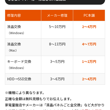
修理内容
メーカー修理
PC本舗
液晶交換
5〜10万円
2〜4万円
（Windows）
液晶交換
8〜13万円
4〜7万円
（Mac）
キーボード交換
3〜5万円
1〜2万円
（Windows）
HDD→SSD交換
3〜6万円
2〜4万円
※機種により異なります。
正確な金額は無料見積もりでお伝えします。
家電量販店やメーカーは「液晶パネルごと全交換」など大がかり