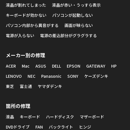
液晶が割れてしまった
液晶が赤い・うっすら表示
キーボードが効かない
パソコンが起動しない
パソコン内部から異音がする
画面が映らない
電源が入らない
電源の差込部分がグラグラする
メーカー別の修理
ACER
Mac
ASUS
DELL
EPSON
GATEWAY
HP
LENOVO
NEC
Panasonic
SONY
ケーズデンキ
東芝
富士通
ヤマダデンキ
箇所の修理
液晶
キーボード
ハードディスク
マザーボード
DVDドライブ
FAN
バックライト
ヒンジ