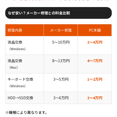
なぜ安い？メーカー修理との料金比較
修理内容
メーカー修理
PC本舗
液晶交換
5〜10万円
2〜4万円
（Windows）
液晶交換
8〜13万円
4〜7万円
（Mac）
キーボード交換
3〜5万円
1〜2万円
（Windows）
HDD→SSD交換
3〜6万円
2〜4万円
※機種により異なります。