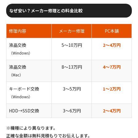
なぜ安い？メーカー修理との料金比較
修理内容
メーカー修理
PC本舗
液晶交換
5〜10万円
2〜4万円
（Windows）
液晶交換
8〜13万円
4〜7万円
（Mac）
キーボード交換
3〜5万円
1〜2万円
（Windows）
HDD→SSD交換
3〜6万円
2〜4万円
※機種により異なります。
正確な金額は無料見積もりでお伝えします。