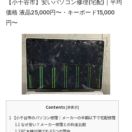
【小千谷市】安いパソコン修理(宅配)｜平均
価格 液晶25,000円〜・キーボード15,000
円〜
Contents
[
非表示
]
1
【小千谷市のパソコン修理｜メーカーの半額以下で宅配修理
1.1
なぜ安い？メーカー修理との料金比較
1.2
PC本舗が選ばれる5つの理由